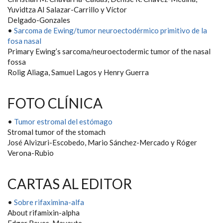
Yuvidtza AI Salazar-Carrillo y Víctor
Delgado-Gonzales
•
Sarcoma de Ewing/tumor neuroectodérmico primitivo de la
fosa nasal
Primary Ewing’s sarcoma/neuroectodermic tumor of the nasal
fossa
Rolig Aliaga, Samuel Lagos y Henry Guerra
FOTO CLÍNICA
•
Tumor estromal del estómago
Stromal tumor of the stomach
José Alvizuri-Escobedo, Mario Sánchez-Mercado y Róger
Verona-Rubio
CARTAS AL EDITOR
•
Sobre rifaximina-alfa
About rifamixin-alpha