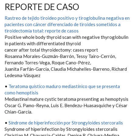
REPORTE DE CASO
Rastreo de tejido tiroideo positivo y tiroglobulina negativa en
pacientes con cáncer diferenciado de tiroides sometidos a
tiroidectomía total: reporte de casos
Positive whole body thyroid scan with negative thyroglobulin
in patients with differentiated thyroid
cancer after total thyroidectomy: cases report
Rosanna Morales-Guzmán-Barrón, Tessy Tairo-Cerrón,
Fernando Torres-Vega, Roque Cano-Pérez,
Juanita Farfán-García, Claudia Michahelles-Barreno, Richard
Ledesma-Vásquez
•
Teratoma quístico maduro mediastínico que se presenta
como hemoptisis
Mediastinal mature cystic teratoma presenting as hemoptysis
Oscar G. Pamo-Reyna, Luis E. Bendezu-Huasasquiche y César
Chian-García.
•
Síndrome de hiperinfección por Strongyloides stercoralis
Syndrome of hiperinfection by Strongyloides stercoralis
Christian M. Chavarría-Caldas, Denise R. Chávez-Medina,