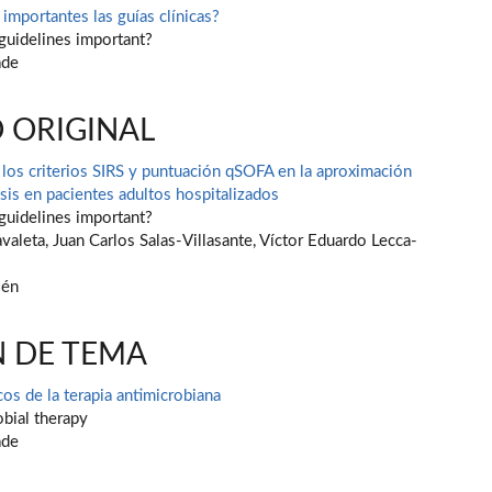
importantes las guías clínicas?
l guidelines important?
ade
 ORIGINAL
los criterios SIRS y puntuación qSOFA en la aproximación
sis en pacientes adultos hospitalizados
l guidelines important?
valeta, Juan Carlos Salas-Villasante, Víctor Eduardo Lecca-
lén
N DE TEMA
s de la terapia antimicrobiana
obial therapy
ade