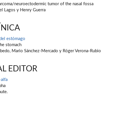
arcoma/neuroectodermic tumor of the nasal fossa
uel Lagos y Henry Guerra
ÍNICA
 del estómago
the stomach
obedo, Mario Sánchez-Mercado y Róger Verona-Rubio
AL EDITOR
-alfa
pha
ute.