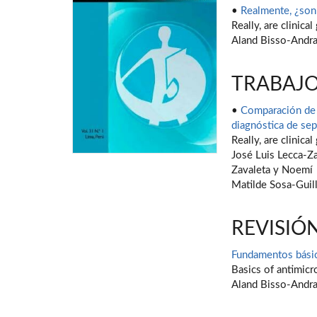
•
Realmente, ¿son 
Really, are clinica
Aland Bisso-Andr
TRABAJO
•
Comparación de 
diagnóstica de sep
Really, are clinica
José Luis Lecca-Za
Zavaleta y Noemí
Matilde Sosa-Guil
REVISIÓ
Fundamentos básico
Basics of antimicr
Aland Bisso-Andr