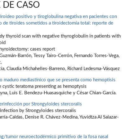
 DE CASO
tiroideo positivo y tiroglobulina negativa en pacientes con
o de tiroides sometidos a tiroidectomía total: reporte de
y thyroid scan with negative thyroglobulin in patients with
oid
 thyroidectomy: cases report
uzmán-Barrón, Tessy Tairo-Cerrón, Fernando Torres-Vega,
,
rcía, Claudia Michahelles-Barreno, Richard Ledesma-Vásquez
co maduro mediastínico que se presenta como hemoptisis
e cystic teratoma presenting as hemoptysis
na, Luis E. Bendezu-Huasasquiche y César Chian-García.
rinfección por Strongyloides stercoralis
nfection by Strongyloides stercoralis
rría-Caldas, Denise R. Chávez-Medina, Yuvidtza AI Salazar-
s
g/tumor neuroectodérmico primitivo de la fosa nasal