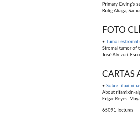
Primary Ewing’s s
Rolig Aliaga, Sam
FOTO CL
•
Tumor estromal
Stromal tumor of 
José Alvizuri-Esc
CARTAS 
•
Sobre rifaximina
About rifamixin-al
Edgar Reyes-Maya
65091 lecturas