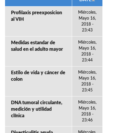
Profilaxis preexposicion
Miércoles,
Mayo 16,
al VIH
2018 -
23:43
Medidas estandar de
Miércoles,
Mayo 16,
salud en el adulto mayor
2018 -
23:44
Estilo de vida y cáncer de
Miércoles,
Mayo 16,
colon
2018 -
23:45
DNA tumoral circulante,
Miércoles,
Mayo 16,
medición y utilidad
2018 -
clínica
23:46
Diverticulitis aguda
Miércoles,