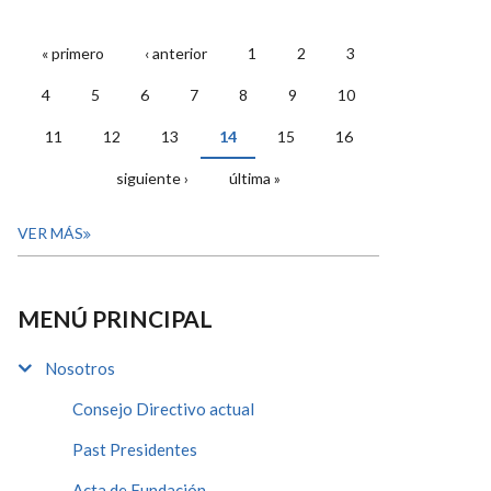
« primero
‹ anterior
1
2
3
PÁGINAS
4
5
6
7
8
9
10
11
12
13
14
15
16
siguiente ›
última »
VER MÁS
MENÚ PRINCIPAL
Nosotros
Consejo Directivo actual
Past Presidentes
Acta de Fundación