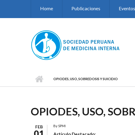
Pasar al contenido principal
Home
Publicaciones
Evento
OPIODES, USO, SOBREDOSIS Y SUICIDIO
OPIODES, USO, SOBR
By
SPMI
FEB
01
Artículo Destacado: