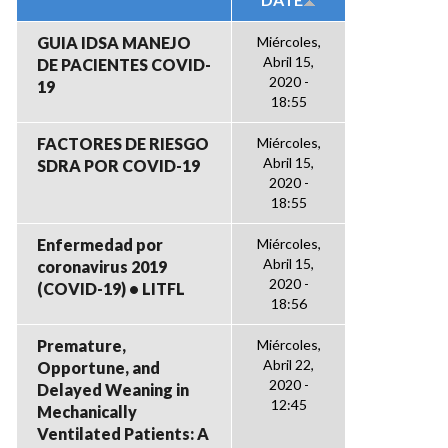
GUIA IDSA MANEJO
Miércoles,
Abril 15,
DE PACIENTES COVID-
2020 -
19
18:55
FACTORES DE RIESGO
Miércoles,
Abril 15,
SDRA POR COVID-19
2020 -
18:55
Enfermedad por
Miércoles,
Abril 15,
coronavirus 2019
2020 -
(COVID-19) • LITFL
18:56
Premature,
Miércoles,
Abril 22,
Opportune, and
2020 -
Delayed Weaning in
12:45
Mechanically
Ventilated Patients: A