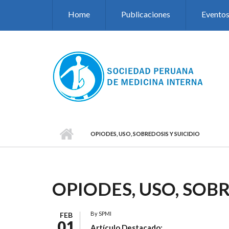
Pasar al contenido principal
Home
Publicaciones
Evento
OPIODES, USO, SOBREDOSIS Y SUICIDIO
OPIODES, USO, SOBR
By
SPMI
FEB
01
Artículo Destacado: