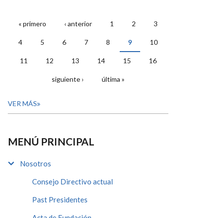
« primero
‹ anterior
1
2
3
PÁGINAS
4
5
6
7
8
9
10
11
12
13
14
15
16
siguiente ›
última »
VER MÁS
MENÚ PRINCIPAL
Nosotros
Consejo Directivo actual
Past Presidentes
Acta de Fundación