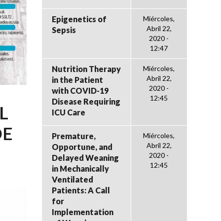
Epigenetics of
Miércoles,
Abril 22,
Sepsis
2020 -
12:47
Nutrition Therapy
Miércoles,
Abril 22,
in the Patient
2020 -
with COVID-19
12:45
Disease Requiring
L
ICU Care
DE
Premature,
Miércoles,
Abril 22,
Opportune, and
2020 -
Delayed Weaning
12:45
in Mechanically
Ventilated
Patients: A Call
for
Implementation