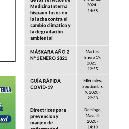
2024 -
Medicina Interna
14:55
hispano-lusos en
la lucha contra el
cambio climático y
la degradación
ambiental
MÁSKARA AÑO 2
Martes,
Enero 19,
Nº 1 ENERO 2021
2021 -
12:55
GUÍA RÁPIDA
Miércoles,
Septiembre
COVID-19
9, 2020 -
22:33
Directrices para
Domingo,
Mayo 3,
prevencion y
2020 -
manjeo de
14:10
enfermedad