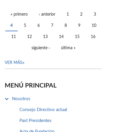
« primero
‹ anterior
1
2
3
PÁGINAS
4
5
6
7
8
9
10
11
12
13
14
15
16
siguiente ›
última »
VER MÁS
MENÚ PRINCIPAL
Nosotros
Consejo Directivo actual
Past Presidentes
Acta de Fundación