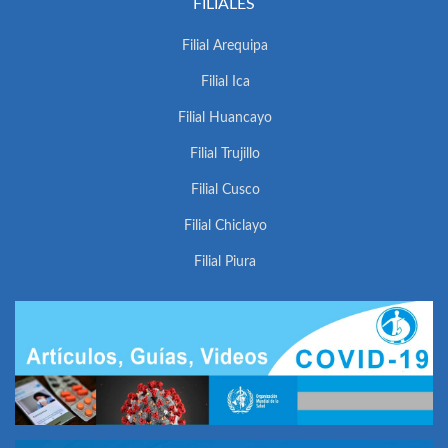
FILIALES
Filial Arequipa
Filial Ica
Filial Huancayo
Filial Trujillo
Filial Cusco
Filial Chiclayo
Filial Piura