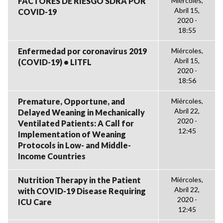
FACTORES DE RIESGO SDRA POR
Miércoles,
Abril 15,
COVID-19
2020 -
18:55
Enfermedad por coronavirus 2019
Miércoles,
Abril 15,
(COVID-19) • LITFL
2020 -
18:56
Premature, Opportune, and
Miércoles,
Abril 22,
Delayed Weaning in Mechanically
2020 -
Ventilated Patients: A Call for
12:45
Implementation of Weaning
Protocols in Low- and Middle-
Income Countries
Nutrition Therapy in the Patient
Miércoles,
Abril 22,
with COVID-19 Disease Requiring
2020 -
ICU Care
12:45