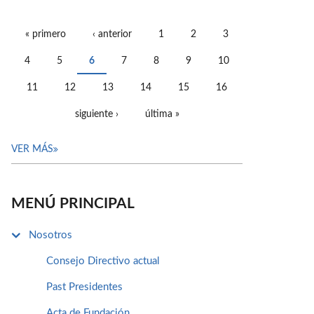
« primero
‹ anterior
1
2
3
PÁGINAS
4
5
6
7
8
9
10
11
12
13
14
15
16
siguiente ›
última »
VER MÁS
MENÚ PRINCIPAL
Nosotros
Consejo Directivo actual
Past Presidentes
Acta de Fundación