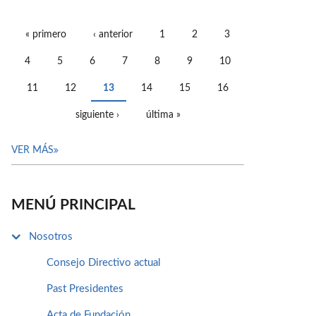
« primero
‹ anterior
1
2
3
PÁGINAS
4
5
6
7
8
9
10
11
12
13
14
15
16
siguiente ›
última »
VER MÁS
MENÚ PRINCIPAL
Nosotros
Consejo Directivo actual
Past Presidentes
Acta de Fundación