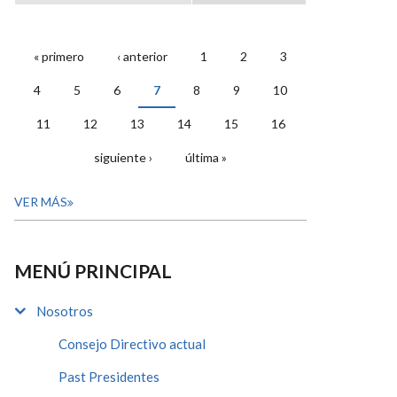
« primero
‹ anterior
1
2
3
PÁGINAS
4
5
6
7
8
9
10
11
12
13
14
15
16
siguiente ›
última »
VER MÁS
MENÚ PRINCIPAL
Nosotros
Consejo Directivo actual
Past Presidentes