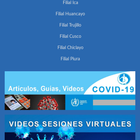
Filial Ica
Filial Huancayo
Filial Trujillo
Filial Cusco
Filial Chiclayo
Filial Piura