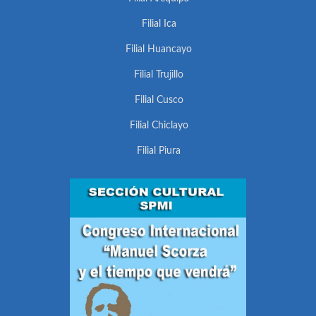
Filial Ica
Filial Huancayo
Filial Trujillo
Filial Cusco
Filial Chiclayo
Filial Piura