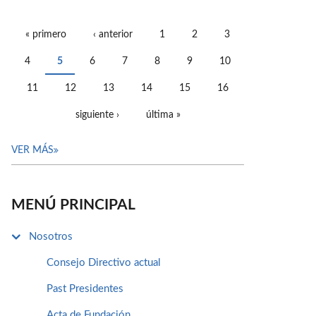
« primero
‹ anterior
1
2
3
PÁGINAS
4
5
6
7
8
9
10
11
12
13
14
15
16
siguiente ›
última »
VER MÁS
MENÚ PRINCIPAL
Nosotros
Consejo Directivo actual
Past Presidentes
Acta de Fundación