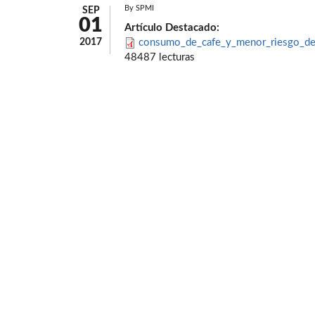
By
SPMI
SEP
01
Artículo Destacado:
2017
consumo_de_cafe_y_menor_riesgo_de_
48487 lecturas