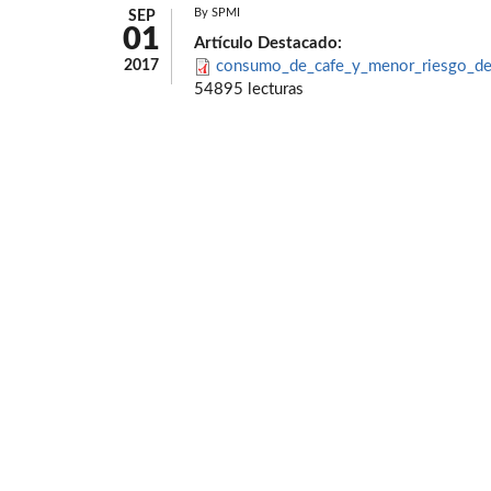
By
SPMI
SEP
01
Artículo Destacado:
2017
consumo_de_cafe_y_menor_riesgo_de_
54895 lecturas