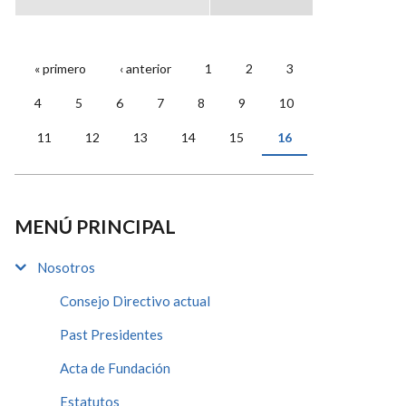
« primero
‹ anterior
1
2
3
PÁGINAS
4
5
6
7
8
9
10
11
12
13
14
15
16
MENÚ PRINCIPAL
Nosotros
Consejo Directivo actual
Past Presidentes
Acta de Fundación
Estatutos