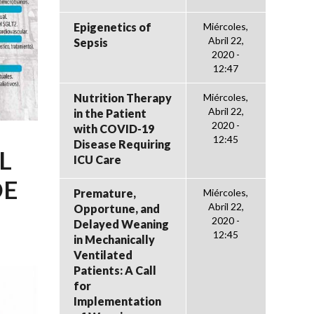
Epigenetics of
Miércoles,
Abril 22,
Sepsis
2020 -
12:47
Nutrition Therapy
Miércoles,
Abril 22,
in the Patient
2020 -
with COVID-19
12:45
Disease Requiring
L
ICU Care
DE
Premature,
Miércoles,
Abril 22,
Opportune, and
2020 -
Delayed Weaning
12:45
in Mechanically
Ventilated
Patients: A Call
for
Implementation