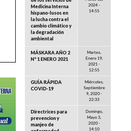
2024 -
Medicina Interna
14:55
hispano-lusos en
la lucha contra el
cambio climático y
la degradación
ambiental
MÁSKARA AÑO 2
Martes,
Enero 19,
Nº 1 ENERO 2021
2021 -
12:55
GUÍA RÁPIDA
Miércoles,
Septiembre
COVID-19
9, 2020 -
22:33
Directrices para
Domingo,
Mayo 3,
prevencion y
2020 -
manjeo de
14:10
enfermedad