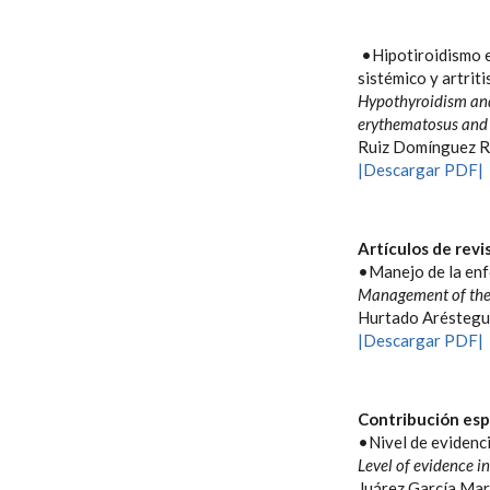
•Hipotiroidismo e
sistémico y artrit
Hypothyroidism and
erythematosus and 
Ruiz Domínguez R
|Descargar PDF|
Artículos de revi
•Manejo de la enf
Management of the 
Hurtado Aréstegu
|Descargar PDF|
Contribución esp
•Nivel de evidenci
Level of evidence i
Juárez García Mar