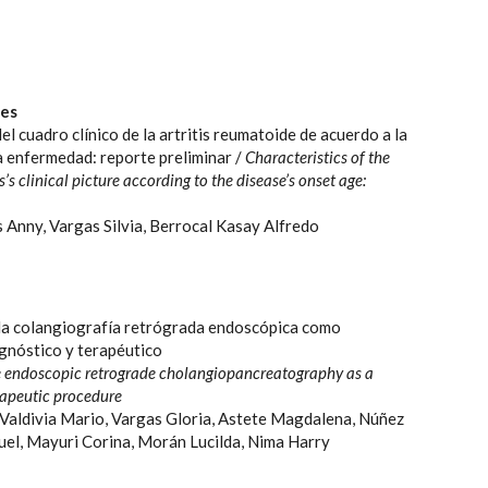
les
el cuadro clínico de la artritis reumatoide de acuerdo a la
la enfermedad: reporte preliminar /
Characteristics of the
’s clinical picture according to the disease’s onset age:
 Anny, Vargas Silvia, Berrocal Kasay Alfredo
la colangiografía retrógrada endoscópica como
gnóstico y terapéutico
e endoscopic retrograde cholangiopancreatography as a
rapeutic procedure
Valdivia Mario, Vargas Gloria, Astete Magdalena, Núñez
el, Mayuri Corina, Morán Lucilda, Nima Harry