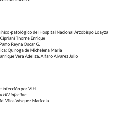
ínico-patológico del Hospital Nacional Arzobispo Loayza
 Cipriani Thorne Enrique
: Pamo Reyna Óscar G.
ica: Quiroga de Michelena María
nrique Vera Adeliza, Alfaro Álvarez Julio
e infección por VIH
d HIV infection
d, Vilca Vásquez Maricela