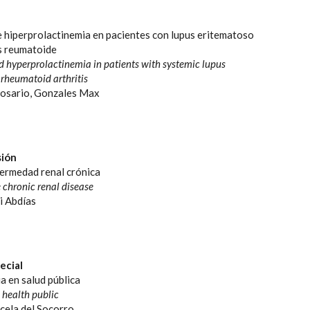
 hiperprolactinemia en pacientes con lupus eritematoso
is reumatoide
 hyperprolactinemia in patients with systemic lupus
rheumatoid arthritis
osario, Gonzales Max
sión
ermedad renal crónica
chronic renal disease
i Abdías
ecial
a en salud pública
n health public
cela del Socorro