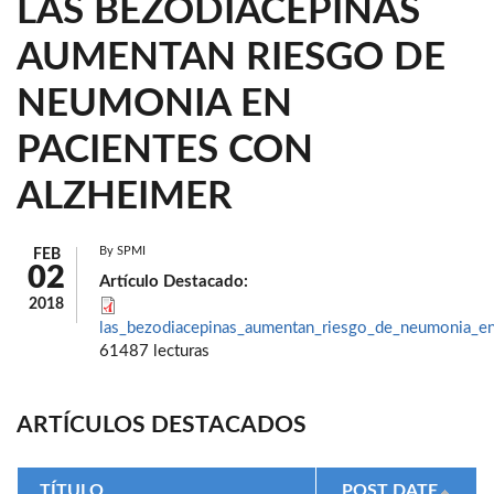
LAS BEZODIACEPINAS
AUMENTAN RIESGO DE
NEUMONIA EN
PACIENTES CON
ALZHEIMER
By
SPMI
FEB
02
Artículo Destacado:
2018
las_bezodiacepinas_aumentan_riesgo_de_neumonia_en
61487 lecturas
ARTÍCULOS DESTACADOS
TÍTULO
POST DATE