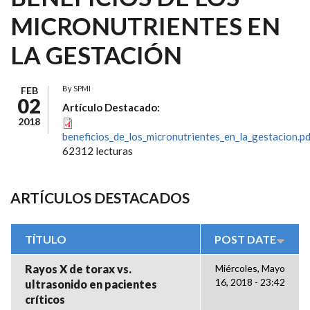
MICRONUTRIENTES EN
LA GESTACIÓN
By
SPMI
FEB
02
Artículo Destacado:
2018
beneficios_de_los_micronutrientes_en_la_gestacion.p
62312 lecturas
ARTÍCULOS DESTACADOS
TÍTULO
POST DATE
Rayos X de torax vs.
Miércoles, Mayo
16, 2018 - 23:42
ultrasonido en pacientes
críticos