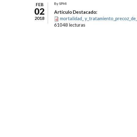
By
SPMI
FEB
02
Artículo Destacado:
2018
mortalidad_ y_tratamiento_precoz_de_
61048 lecturas