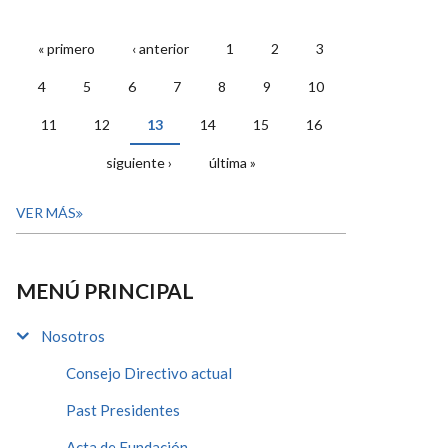
« primero
‹ anterior
1
2
3
PÁGINAS
4
5
6
7
8
9
10
11
12
13
14
15
16
siguiente ›
última »
VER MÁS
MENÚ PRINCIPAL
Nosotros
Consejo Directivo actual
Past Presidentes
Acta de Fundación