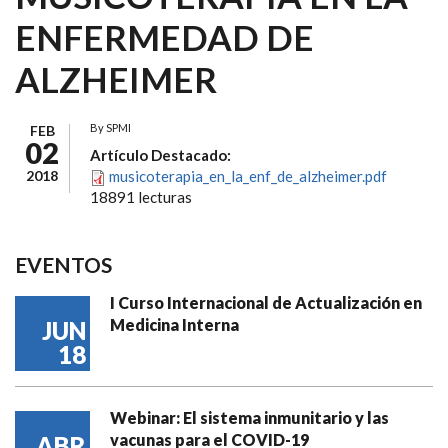
ENFERMEDAD DE
ALZHEIMER
By
SPMI
FEB
02
Artículo Destacado:
2018
musicoterapia_en_la_enf_de_alzheimer.pdf
18891 lecturas
EVENTOS
I Curso Internacional de Actualización en
Medicina Interna
JUN
18
Webinar: El sistema inmunitario y las
vacunas para el COVID-19
ABR