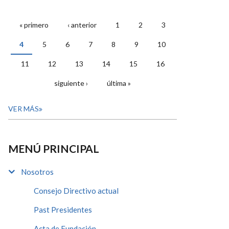
« primero
‹ anterior
1
2
3
PÁGINAS
4
5
6
7
8
9
10
11
12
13
14
15
16
siguiente ›
última »
VER MÁS
MENÚ PRINCIPAL
Nosotros
Consejo Directivo actual
Past Presidentes
Acta de Fundación