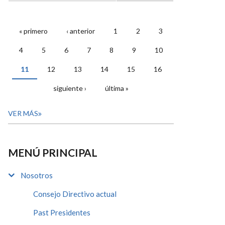
« primero
‹ anterior
1
2
3
PÁGINAS
4
5
6
7
8
9
10
11
12
13
14
15
16
siguiente ›
última »
VER MÁS
MENÚ PRINCIPAL
Nosotros
Consejo Directivo actual
Past Presidentes