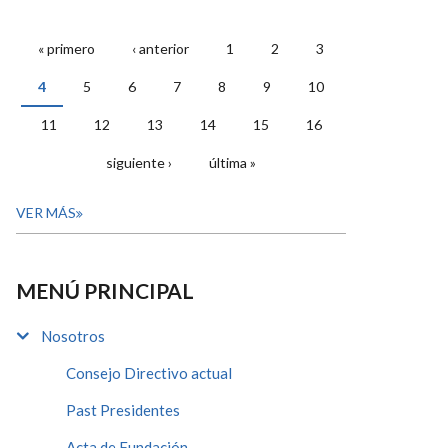
« primero
‹ anterior
1
2
3
PÁGINAS
4
5
6
7
8
9
10
11
12
13
14
15
16
siguiente ›
última »
VER MÁS
MENÚ PRINCIPAL
Nosotros
Consejo Directivo actual
Past Presidentes
Acta de Fundación