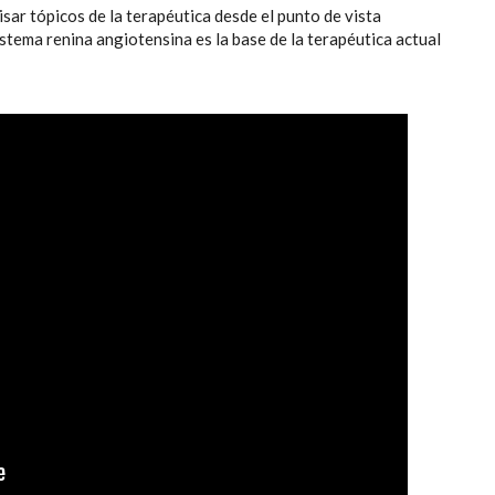
isar tópicos de la terapéutica desde el punto de vista
istema renina angiotensina es la base de la terapéutica actual