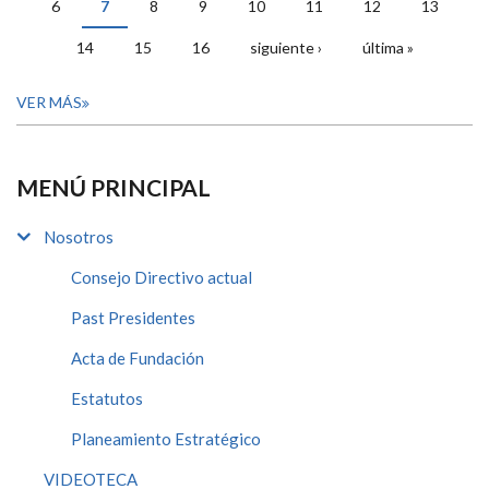
6
7
8
9
10
11
12
13
14
15
16
siguiente ›
última »
VER MÁS
MENÚ PRINCIPAL
Nosotros
Consejo Directivo actual
Past Presidentes
Acta de Fundación
Estatutos
Planeamiento Estratégico
VIDEOTECA