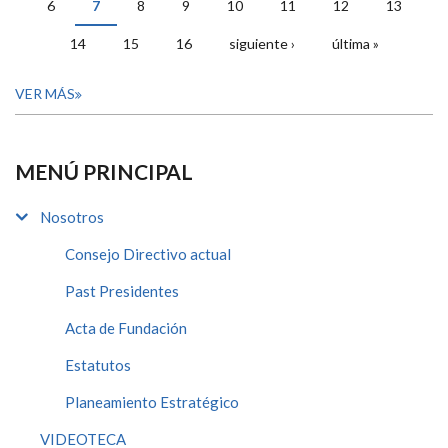
6
7
8
9
10
11
12
13
14
15
16
siguiente ›
última »
VER MÁS
MENÚ PRINCIPAL
Nosotros
Consejo Directivo actual
Past Presidentes
Acta de Fundación
Estatutos
Planeamiento Estratégico
VIDEOTECA