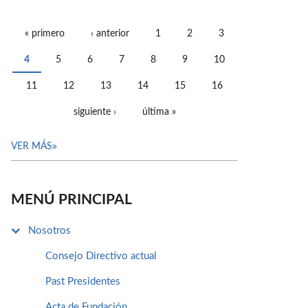
« primero
‹ anterior
1
2
3
PÁGINAS
4
5
6
7
8
9
10
11
12
13
14
15
16
siguiente ›
última »
VER MÁS
MENÚ PRINCIPAL
Nosotros
Consejo Directivo actual
Past Presidentes
Acta de Fundación