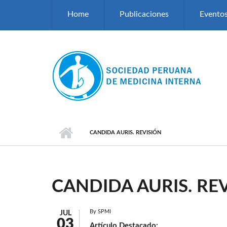
Pasar al contenido principal
Home
Publicaciones
Evento
CANDIDA AURIS. REVISIÓN
CANDIDA AURIS. RE
By
SPMI
JUL
03
Artículo Destacado: