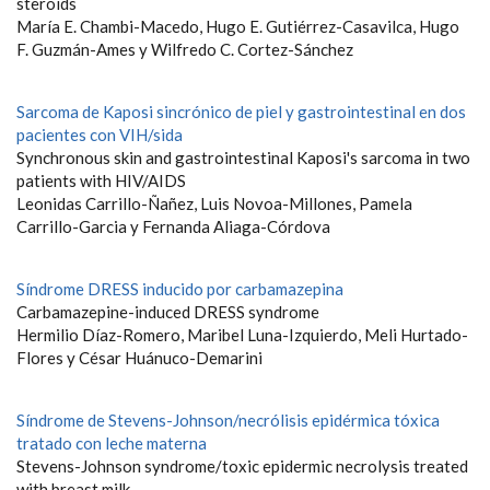
steroids
María E. Chambi-Macedo, Hugo E. Gutiérrez-Casavilca, Hugo
F. Guzmán-Ames y Wilfredo C. Cortez-Sánchez
Sarcoma de Kaposi sincrónico de piel y gastrointestinal en dos
pacientes con VIH/sida
Synchronous skin and gastrointestinal Kaposi's sarcoma in two
patients with HIV/AIDS
Leonidas Carrillo-Ñañez, Luis Novoa-Millones, Pamela
Carrillo-Garcia y Fernanda Aliaga-Córdova
Síndrome DRESS inducido por carbamazepina
Carbamazepine-induced DRESS syndrome
Hermilio Díaz-Romero, Maribel Luna-Izquierdo, Meli Hurtado-
Flores y César Huánuco-Demarini
Síndrome de Stevens-Johnson/necrólisis epidérmica tóxica
tratado con leche materna
Stevens-Johnson syndrome/toxic epidermic necrolysis treated
with breast milk