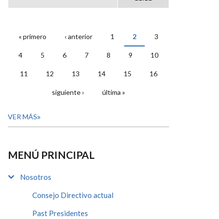
« primero
‹ anterior
1
2
3
PÁGINAS
4
5
6
7
8
9
10
11
12
13
14
15
16
siguiente ›
última »
VER MÁS
MENÚ PRINCIPAL
Nosotros
Consejo Directivo actual
Past Presidentes