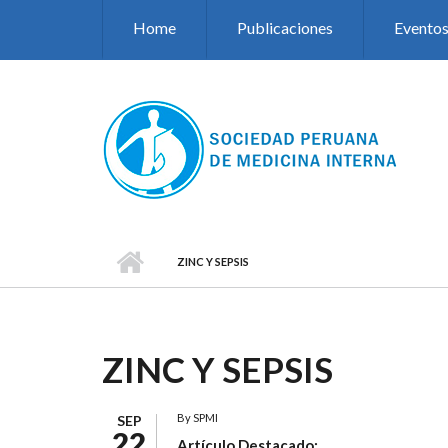
Pasar al contenido principal
Home
Publicaciones
Evento
ZINC Y SEPSIS
ZINC Y SEPSIS
By
SPMI
SEP
22
Artículo Destacado: