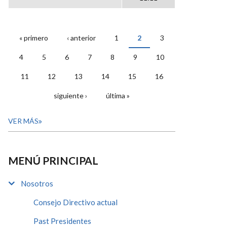
« primero
‹ anterior
1
2
3
PÁGINAS
4
5
6
7
8
9
10
11
12
13
14
15
16
siguiente ›
última »
VER MÁS
MENÚ PRINCIPAL
Nosotros
Consejo Directivo actual
Past Presidentes