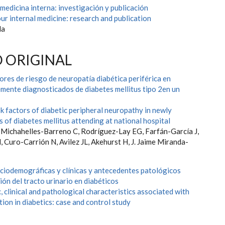
 medicina interna: investigación y publicación
ur internal medicine: research and publication
da
 ORIGINAL
ores de riesgo de neuropatía diabética periférica en
emente diagnosticados de diabetes mellitus tipo 2en un
k factors of diabetic peripheral neuropathy in newly
 of diabetes mellitus attending at national hospital
, Michahelles-Barreno C, Rodríguez-Lay EG, Farfán-García J,
Curo-Carrión N, Avilez JL, Akehurst H, J. Jaime Miranda-
ociodemográficas y clínicas y antecedentes patológicos
ión del tracto urinario en diabéticos
clinical and pathological characteristics associated with
tion in diabetics: case and control study