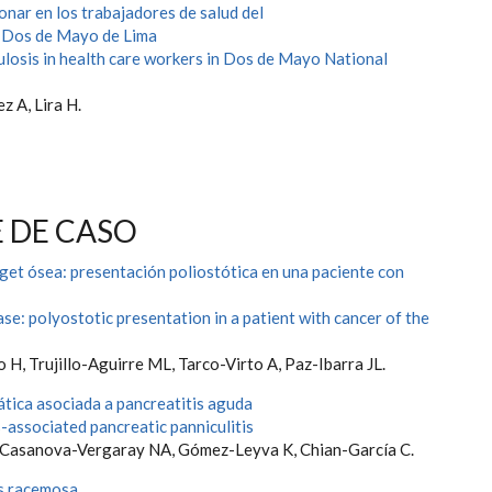
nar en los trabajadores de salud del
l Dos de Mayo de Lima
losis in health care workers in Dos de Mayo National
z A, Lira H.
 DE CASO
et ósea: presentación poliostótica en una paciente con
se: polyostotic presentation in a patient with cancer of the
 H, Trujillo-Aguirre ML, Tarco-Virto A, Paz-Ibarra JL.
ática asociada a pancreatitis aguda
-associated pancreatic panniculitis
 Casanova-Vergaray NA, Gómez-Leyva K, Chian-García C.
s racemosa