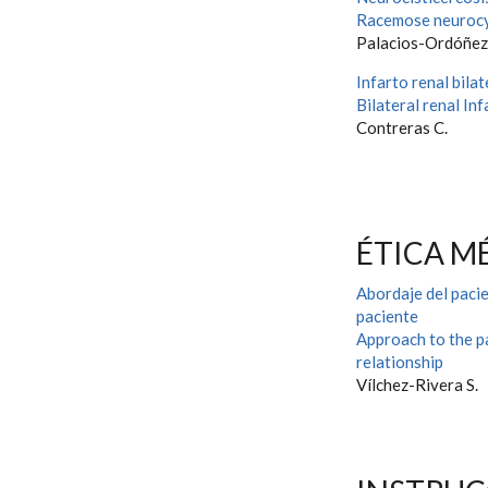
Racemose neurocy
Palacios-Ordóñez 
Infarto renal bilat
Bilateral renal Inf
Contreras C.
ÉTICA M
Abordaje del pacie
paciente
Approach to the pa
relationship
Vílchez-Rivera S.