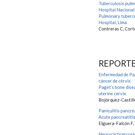
Tuberculosis pulmo
Hospital Naciona
Pulmonary tubercu
Hospital, Lima
Contreras C, Corte
REPORTE
Enfermedad de Pag
cáncer de cérvix
Paget’s bone disea
uterine cervix
Bojórquez-Castillo
Paniculitis pancre
Acute pancreatitis
Elguera-Falcón F,
Neurocisticercosi