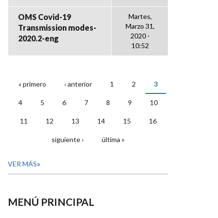
OMS Covid-19
Martes,
Marzo 31,
Transmission modes-
2020 -
2020.2-eng
10:52
« primero
‹ anterior
1
2
3
PÁGINAS
4
5
6
7
8
9
10
11
12
13
14
15
16
siguiente ›
última »
VER MÁS
MENÚ PRINCIPAL