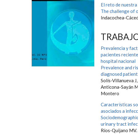
El reto de nuestra
The challenge of o
Indacochea-Cáce
TRABAJO
Prevalencia y fact
pacientes recient
hospital nacional
Prevalence and ris
diagnosed patients
Solís-Villanueva J
Anticona-Sayán M, 
Montero
Características s
asociados a infecc
Sociodemographic, 
urinary tract infec
Ríos-Quijano MV.