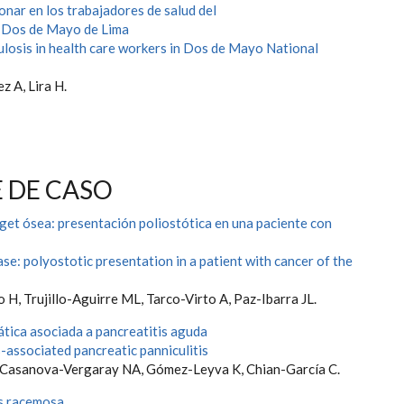
nar en los trabajadores de salud del
l Dos de Mayo de Lima
losis in health care workers in Dos de Mayo National
z A, Lira H.
 DE CASO
et ósea: presentación poliostótica en una paciente con
se: polyostotic presentation in a patient with cancer of the
 H, Trujillo-Aguirre ML, Tarco-Virto A, Paz-Ibarra JL.
ática asociada a pancreatitis aguda
-associated pancreatic panniculitis
 Casanova-Vergaray NA, Gómez-Leyva K, Chian-García C.
s racemosa