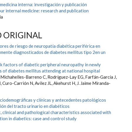
 medicina interna: investigación y publicación
ur internal medicine: research and publication
da
 ORIGINAL
ores de riesgo de neuropatía diabética periférica en
emente diagnosticados de diabetes mellitus tipo 2en un
k factors of diabetic peripheral neuropathy in newly
 of diabetes mellitus attending at national hospital
, Michahelles-Barreno C, Rodríguez-Lay EG, Farfán-García J,
Curo-Carrión N, Avilez JL, Akehurst H, J. Jaime Miranda-
ociodemográficas y clínicas y antecedentes patológicos
ión del tracto urinario en diabéticos
clinical and pathological characteristics associated with
tion in diabetics: case and control study