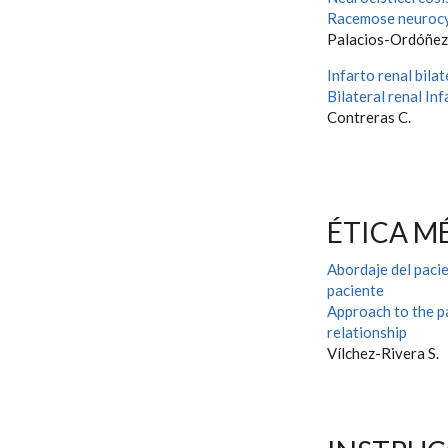
Racemose neurocy
Palacios-Ordóñez 
Infarto renal bilat
Bilateral renal Inf
Contreras C.
ÉTICA M
Abordaje del pacie
paciente
Approach to the pa
relationship
Vílchez-Rivera S.