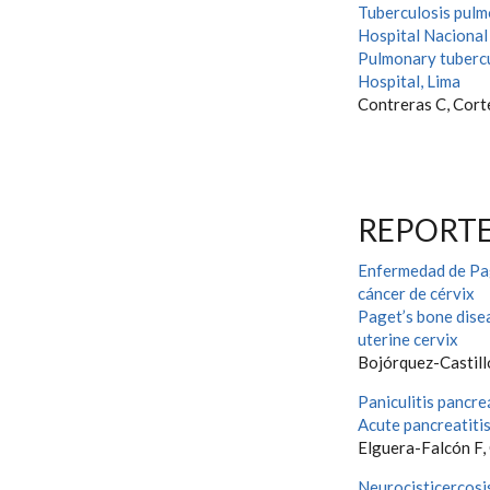
Tuberculosis pulmo
Hospital Naciona
Pulmonary tubercu
Hospital, Lima
Contreras C, Corte
REPORTE
Enfermedad de Pag
cáncer de cérvix
Paget’s bone disea
uterine cervix
Bojórquez-Castillo
Paniculitis pancre
Acute pancreatitis
Elguera-Falcón F,
Neurocisticercosi