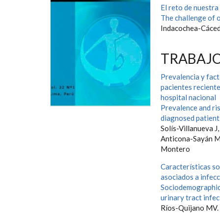
El reto de nuestra
The challenge of o
Indacochea-Cáce
TRABAJO
Prevalencia y fact
pacientes recient
hospital nacional
Prevalence and ris
diagnosed patients
Solís-Villanueva J
Anticona-Sayán M, 
Montero
Características s
asociados a infecc
Sociodemographic, 
urinary tract infec
Ríos-Quijano MV.