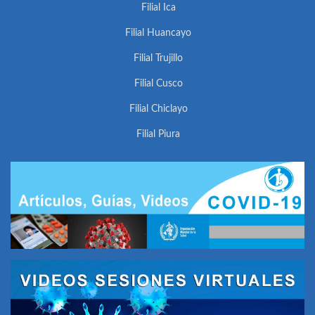
Filial Ica
Filial Huancayo
Filial Trujillo
Filial Cusco
Filial Chiclayo
Filial Piura