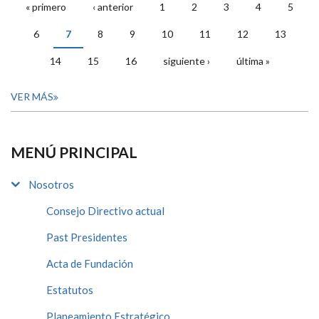
« primero
‹ anterior
1
2
3
4
5
PÁGINAS
6
7
8
9
10
11
12
13
14
15
16
siguiente ›
última »
VER MÁS
MENÚ PRINCIPAL
Nosotros
Consejo Directivo actual
Past Presidentes
Acta de Fundación
Estatutos
Planeamiento Estratégico