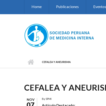
Pasar al contenido principal
Home
Publicaciones
Evento
CEFALEA Y ANEURISMA
CEFALEA Y ANEURI
By
SPMI
NOV
07
Artículo Destacado: