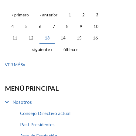
« primero
‹ anterior
1
2
3
PÁGINAS
4
5
6
7
8
9
10
11
12
13
14
15
16
siguiente ›
última »
VER MÁS
MENÚ PRINCIPAL
Nosotros
Consejo Directivo actual
Past Presidentes
Acta de Fundación