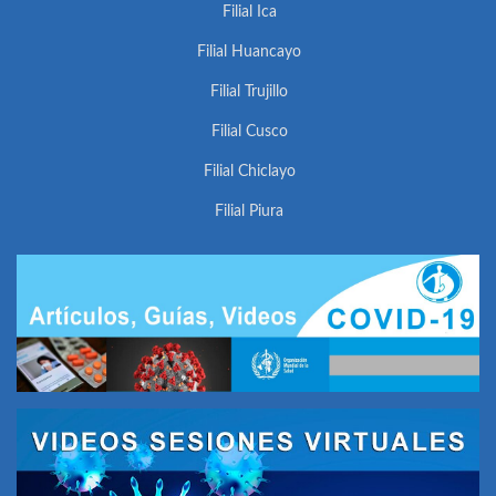
Filial Ica
Filial Huancayo
Filial Trujillo
Filial Cusco
Filial Chiclayo
Filial Piura