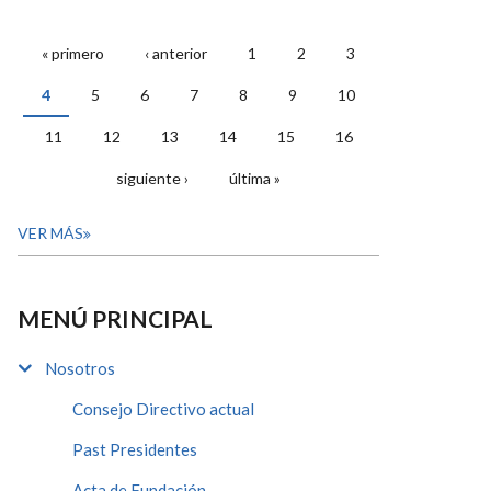
« primero
‹ anterior
1
2
3
PÁGINAS
4
5
6
7
8
9
10
11
12
13
14
15
16
siguiente ›
última »
VER MÁS
MENÚ PRINCIPAL
Nosotros
Consejo Directivo actual
Past Presidentes
Acta de Fundación