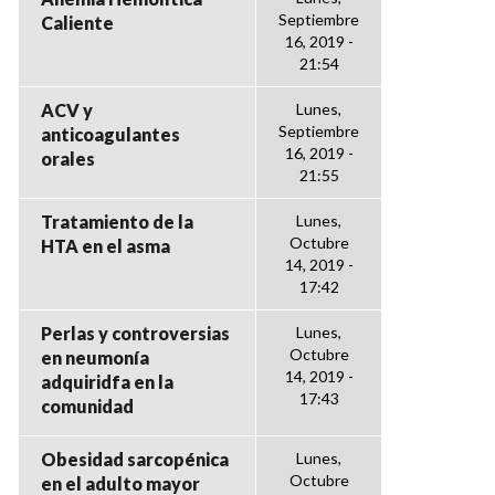
Septiembre
Caliente
16, 2019 -
21:54
ACV y
Lunes,
Septiembre
anticoagulantes
16, 2019 -
orales
21:55
Tratamiento de la
Lunes,
Octubre
HTA en el asma
14, 2019 -
17:42
Perlas y controversias
Lunes,
Octubre
en neumonía
14, 2019 -
adquiridfa en la
17:43
comunidad
Obesidad sarcopénica
Lunes,
Octubre
en el adulto mayor