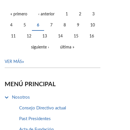
« primero
‹ anterior
1
2
3
PÁGINAS
4
5
6
7
8
9
10
11
12
13
14
15
16
siguiente ›
última »
VER MÁS
MENÚ PRINCIPAL
Nosotros
Consejo Directivo actual
Past Presidentes
Acta de Fundación