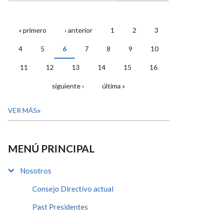
« primero
‹ anterior
1
2
3
PÁGINAS
4
5
6
7
8
9
10
11
12
13
14
15
16
siguiente ›
última »
VER MÁS
MENÚ PRINCIPAL
Nosotros
Consejo Directivo actual
Past Presidentes