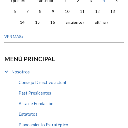
« primero
‹ anterior
1
2
3
4
5
PÁGINAS
6
7
8
9
10
11
12
13
14
15
16
siguiente ›
última »
VER MÁS
MENÚ PRINCIPAL
Nosotros
Consejo Directivo actual
Past Presidentes
Acta de Fundación
Estatutos
Planeamiento Estratégico