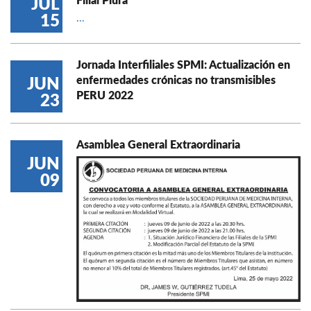
Filial Piura
JUL
15
...
Jornada Interfiliales SPMI: Actualización en
enfermedades crónicas no transmisibles
JUN
PERU 2022
23
Asamblea General Extraordinaria
JUN
09