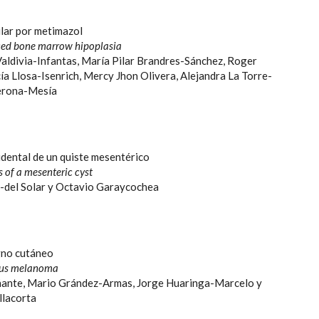
lar por metimazol
ed bone marrow hipoplasia
aldivia-Infantas, María Pilar Brandres-Sánchez, Roger
a Llosa-Isenrich, Mercy Jhon Olivera, Alejandra La Torre-
Verona-Mesía
idental de un quiste mesentérico
s of a mesenteric cyst
del Solar y Octavio Garaycochea
no cutáneo
ous melanoma
nte, Mario Grández-Armas, Jorge Huaringa-Marcelo y
llacorta