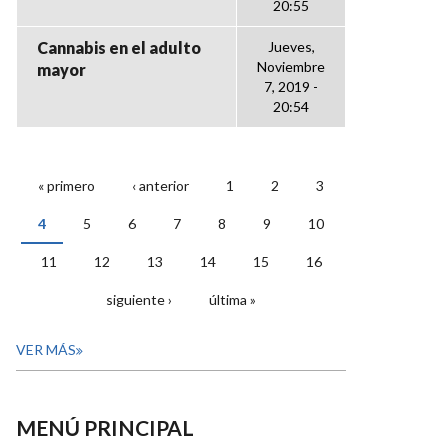
20:55
Cannabis en el adulto
Jueves,
Noviembre
mayor
7, 2019 -
20:54
« primero
‹ anterior
1
2
3
PÁGINAS
4
5
6
7
8
9
10
11
12
13
14
15
16
siguiente ›
última »
VER MÁS
MENÚ PRINCIPAL