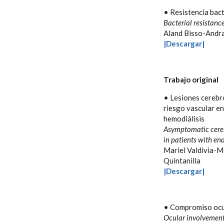
• Resistencia bact
Bacterial resistan
Aland Bisso-Andr
|Descargar|
Trabajo original
• Lesiones cerebr
riesgo vascular en
hemodiálisis
Asymptomatic cerebr
in patients with en
Mariel Valdivia-M
Quintanilla
|Descargar|
• Compromiso ocul
Ocular involvement