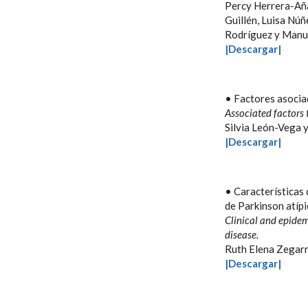
Percy Herrera-Aña
Guillén, Luisa Nú
Rodríguez y Manue
|Descargar|
• Factores asociad
Associated factors 
Silvia León-Vega 
|Descargar|
• Características 
de Parkinson atípi
Clinical and epidem
disease.
Ruth Elena Zegar
|Descargar|