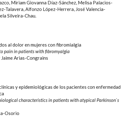
zco, Miriam Giovanna Díaz-Sánchez, Melisa Palacios-
ñez-Talavera, Alfonzo López-Herrera, José Valencia-
la Silveira-Chau.
os al dolor en mujeres con fibromialgia
to pain in patients with fibromyalgia
y Jaime Arias-Congrains
clínicas y epidemiológicas de los pacientes con enfermedad
ca
iological characteristics in patients with atypical Parkinson`s
ra-Osorio