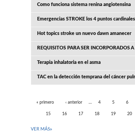
Como funciona sistema renina angiotensina
Emergencias STROKE los 4 puntos cardinales
Hot topics stroke un nuevo dawn amanecer
REQUISITOS PARA SER INCORPORADOS A 
Terapia inhalatoria en el asma
TAC en la detección temprana del cáncer pu
« primero
‹ anterior
…
4
5
6
PÁGINAS
15
16
17
18
19
20
VER MÁS