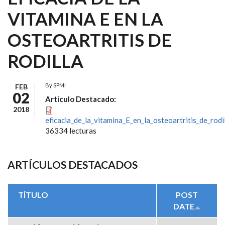
VITAMINA E EN LA
OSTEOARTRITIS DE
RODILLA
By
SPMI
FEB
02
Artículo Destacado:
2018
eficacia_de_la_vitamina_E_en_la_osteoartritis_de_rodil
36334 lecturas
ARTÍCULOS DESTACADOS
TÍTULO
POST
DATE