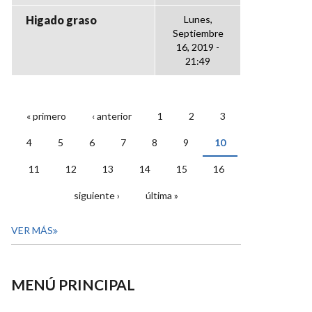
Higado graso
Lunes,
Septiembre
16, 2019 -
21:49
« primero
‹ anterior
1
2
3
PÁGINAS
4
5
6
7
8
9
10
11
12
13
14
15
16
siguiente ›
última »
VER MÁS
MENÚ PRINCIPAL